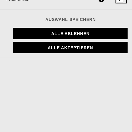
AUSWAHL SPEICHERN
ALLE ABLEHNEN
ALLE AKZEPTIEREN
STORE AUSWÄHLEN
THE BURGER HOUSE
Adresse:
Zülpicher Str. 56
50674 Köln