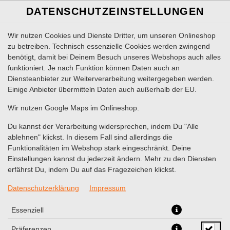
DATENSCHUTZEINSTELLUNGEN
Wir nutzen Cookies und Dienste Dritter, um unseren Onlineshop
zu betreiben. Technisch essenzielle Cookies werden zwingend
benötigt, damit bei Deinem Besuch unseres Webshops auch alles
funktioniert. Je nach Funktion können Daten auch an
Diensteanbieter zur Weiterverarbeitung weitergegeben werden.
Einige Anbieter übermitteln Daten auch außerhalb der EU.
LIEFERN LASSEN
SELBST ABHOLEN
Wir nutzen Google Maps im Onlineshop.
Wir benötigt Deine Zustimmung für die Verwendung von
Du kannst der Verarbeitung widersprechen, indem Du "Alle
Google Maps um den passenden Store für Dich zu finden.
ablehnen" klickst. In diesem Fall sind allerdings die
Funktionalitäten im Webshop stark eingeschränkt. Deine
Einstellungen kannst du jederzeit ändern. Mehr zu den Diensten
VERWENDUNG VON GOOGLE MAPS
ZUSTIMMEN
erfährst Du, indem Du auf das Fragezeichen klickst.
Datenschutzerklärung
Impressum
Essenziell
Präferenzen