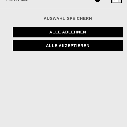
AUSWAHL SPEICHERN
ALLE ABLEHNEN
ALLE AKZEPTIEREN
Curry-Sauce, Salat, Tomate, Gurke, Zwiebel
6,90 € *
* Die Preise können nach Auswahl des Stores variieren.
© 2026
The Burger House
Impressum
Datenschutz
Datenschutzeinstellungen
Barrierefreiheit
AGB
Lieferdienstsoftware und Webshop von
SIDES